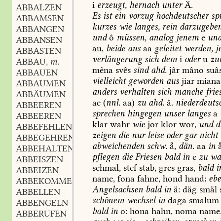
i
erzeugt,
hernach
unter
Ä.
ABBALZEN
Es
ist
ein
vorzug
hochdeutscher
sp
ABBAMSEN
kurzes
wie
langes,
rein
darzugeben
ABBANGEN
und
ô
müssen,
analog
jenem
e
un
ABBANSEN
au,
beide
aus
aa
geleitet
werden,
j
ABBASTEN
verlängerung
sich
dem
i
oder
u
zu
ABBAU
m.
,
mêna
svês
sind
ahd.
jâr
mâno
suâ
ABBAUEN
vielleicht
geworden
aus
jiar
miana
ABBAUMEN
anders
verhalten
sich
manche
fries
ABBÄUMEN
ae
(
nnl.
aa)
zu
ahd.
â.
niederdeuts
ABBEEREN
sprechen
hingegen
unser
langes
a
ABBEEREN
klar
wahr
wie
jor
klor
wor,
und
d
ABBEFEHLEN
zeigen
die
nur
leise
oder
gar
nicht
ABBEGEHREN
abweichenden
schw.
,
dän.
aa
in

ABBEHALTEN
pflegen
die
Friesen
bald
in
e
zu
wa
ABBEISZEN
schmal,
stef
stab,
gres
gras,
bald
i
ABBEIZEN
name,
fona
fahne,
hond
hand;
eb
ABBEKOMMEN
Angelsachsen
bald
in
ä:
däg
smäl
ABBELLEN
schönem
wechsel
in
daga
smalum
ABBENGELN
bald
in
o:
hona
hahn,
noma
name
ABBERUFEN