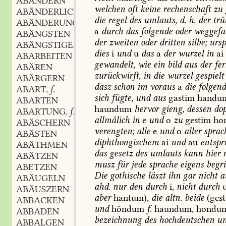
ABÄNDERN
welchen
oft
keine
rechenschaft
zu
ABÄNDERLICH
die
regel
des
umlauts,
d.
h.
der
trü
ABÄNDERUNG
a
durch
das
folgende
oder
weggefal
ABÄNGSTEN
der
zweiten
oder
dritten
silbe;
ursp
ABÄNGSTIGEN
dies
i
und
u
das
a
der
wurzel
in
ai
ABARBEITEN
gewandelt,
wie
ein
bild
aus
der
fer
ABÄREN
zurückwirft,
in
die
wurzel
gespielt
ABÄRGERN
dasz
schon
im
voraus
a
die
folgen
ABART
f.
,
sich
fügte,
und
aus
gastim
handu
ABARTEN
haundum
hervor
gieng,
dessen
dop
ABARTUNG
f.
,
allmälich
in
e
und
o
zu
gestim
ho
ABÄSCHERN
verengten;
alle
e
und
o
aller
sprac
ABÄSTEN
diphthongischem
ai
und
au
entspr
ABÄTHMEN
das
gesetz
des
umlauts
kann
hier
n
ABÄTZEN
musz
für
jede
sprache
eigens
begr
ABETZEN
Die
gothische
läszt
ihn
gar
nicht
a
ABÄUGELN
ahd.
nur
den
durch
i,
nicht
durch
ABÄUSZERN
aber
hantum),
die
altn.
beide
(ges
ABBACKEN
und
höndum
f.
haundum,
hondum
ABBADEN
bezeichnung
des
hochdeutschen
um
ABBALGEN