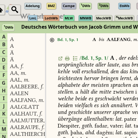
1
2
Adelung
BMZ
Campe
DWb
DWb
ElsWb
N
LmL
LothWb
MLW
MNWB
MeckWB
MeckWB
Deutsches Wörterbuch von Jacob Grimm und 
1
DWb
Berlin-Brandenburgische Akademie der Wissenschaften
·
Niedersächs
A
A
A
bis
AALFANG
,
m
Bd. 1, Sp. 1
B
A
C
Ä
A
,
der
edels
/Bd. 1, Sp. 1/
Ä
D
ursprünglichste
aller
laute,
aus
bru
AA
f.
,
E
kehle
voll
erschallend,
den
das
kin
AA
m.
,
F
leichtesten
hervor
bringen
lernt,
d
AAL
m.
,
G
alphabete
der
meisten
sprachen
a
AALBEERE
f.
,
H
stellen.
a
hält
die
mitte
zwischen
i
AALEN
I
welche
beide
es
geschwächt
werde
AALFANG
m.
,
beiden
vielfach
es
sich
annähert.
V
J
AALGLATT
und
geschichte
unserer
sprache
ve
K
AALHAUT
f.
,
übergänge
allenthalben:
lat.
pater
AALMUTTER
f.
L
,
Diespiter,
goth.
fadar,
vater;
lat.
ta
AALRAUPE
f.
,
M
goth.
þaha,
ahd.
dagêm;
lat.
sapio
AALTHIERCHEN
n.
,
N