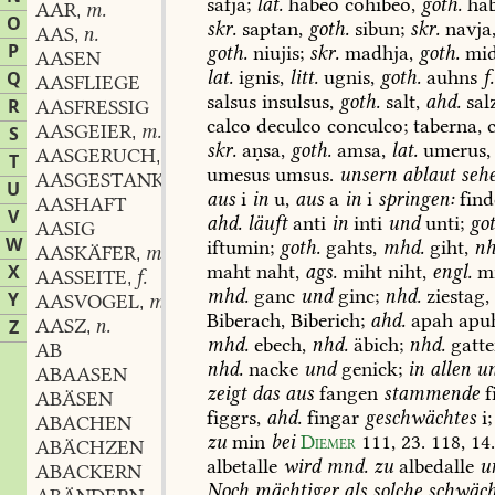
safja;
lat.
habeo
cohibeo,
goth.
hab
AAR
m.
,
O
skr.
saptan,
goth.
sibun;
skr.
navja
AAS
n.
,
P
goth.
niujis;
skr.
madhja,
goth.
mid
AASEN
lat.
ignis,
litt.
ugnis,
goth.
auhns
f.
Q
AASFLIEGE
salsus
insulsus,
goth.
salt,
ahd.
sal
R
AASFRESSIG
calco
deculco
conculco;
taberna,
c
AASGEIER
m.
S
,
skr.
aṇsa,
goth.
amsa,
lat.
umerus,
AASGERUCH
m.
,
T
umesus
umsus.
unsern
ablaut
seh
AASGESTANK
m.
,
U
aus
i
in
u,
aus
a
in
i
springen:
find
AASHAFT
V
ahd.
läuft
anti
in
inti
und
unti;
got
AASIG
W
iftumin;
goth.
gahts,
mhd.
giht,
nh
AASKÄFER
m.
,
maht
naht,
ags.
miht
niht,
engl.
mi
X
AASSEITE
f.
,
mhd.
ganc
und
ginc;
nhd.
ziestag,
Y
AASVOGEL
m.
,
Biberach,
Biberich;
ahd.
apah
apu
AASZ
n.
Z
,
mhd.
ebech,
nhd.
äbich;
nhd.
gatte
AB
nhd.
nacke
und
genick;
in
allen
un
ABAASEN
zeigt
das
aus
fangen
stammende
f
ABÄSEN
figgrs,
ahd.
fingar
geschwächtes
i;
ABACHEN
zu
min
bei
Diemer
111,
23.
118,
14
ABÄCHZEN
albetalle
wird
mnd.
zu
albedalle
u
ABACKERN
Noch
mächtiger
als
solche
schwäch