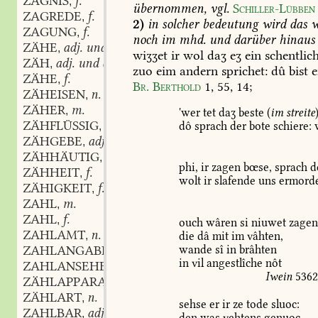
ZAGNIS
f.
,
übernommen,
vgl.
Schiller-Lübben
ZAGREDE
f.
,
2)
in
solcher
bedeutung
wird
das
w
ZAGUNG
f.
,
noch
im
mhd.
und
darüber
hinaus
ZÄHE
adj. und adv.
,
wiʒʒet
ir
wol
daʒ
eʒ
ein
schentlic
ZÄH
adj. und adv.
,
zuo
eim
andern
sprichet:
dû
bist
e
ZÄHE
f.
,
Br.
Berthold
1,
55,
14
;
ZÄHEISEN
n.
,
ZÄHER
m.
,
'wer
tet
daʒ
beste
(
im
streite
ZÄHFLÜSSIG
adj.
dô
sprach
der
bote
schiere:
,
ZÄHGEBE
adj.
,
ZÄHHÄUTIG
adj.
,
phi,
ir
zagen
bœse,
sprach
d
ZÄHHEIT
f.
,
wolt
ir
slafende
uns
ermorde
ZÄHIGKEIT
f.
,
ZAHL
m.
,
ZAHL
f.
,
ouch
wâren
si
niuwet
zagen
ZAHLAMT
n.
die
dâ
mit
im
vâhten,
,
wande
sî
in
brâhten
ZAHLANGABE
f.
,
in
vil
angestlîche
nôt
ZAHLANSEHEN
n.
,
Iwein
536
ZÄHLAPPARAT
m.
,
ZÄHLART
n.
,
sehse
er
ir
ze
tode
sluoc:
ZAHLBAR
adj.
,
den
was
vehtens
genuoc.