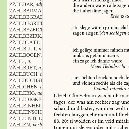
ZÄHLBAR
adj.
,
die
andern
wâren
alle
zagen
ZAHLBARMACHUNG
f.
die
fluhen
âne
jagen
,
Erec
422
ZAHLBEGRÄBNIS
n.
,
ZAHLBEGRIFF
m.
,
sîn
slege
wâren
grimmeclîch
ZAHLBEZEICHNUNG
f.
,
zagen
slegen
(
den
schlägen
e
ZÄHLBEZIRK
m.
,
ZÄHLBLATT
m.
,
ZAHLBLUT
m.
,
ich
gelâʒe
nimmer
mînen
mu
ZÄHLBOGEN
m.
umb
sus
getâniu
mære:
,
ein
zage
ich
danne
wære
ZAHL-
n.
,
Meier
Helmbrecht
5
ZÄHLBRET
n.
,
ZAHLBUCH
n.
,
sie
sûchten
brucken
noch
d
ZAHLBUCHSTABE
m.
,
und
vlohen
rechte
als
die
za
ZÄHLCHEN
n.
,
livländ.
reimchron
ZÄHLEBIG
adj.
,
Ulrich
Cntzelman
was
haubtma
ZÄHLEBIGKEIT
f.
,
tages,
der
was
ain
rechter
zag
un
ZAHLEINHEIT
f.
,
schand
und
laster,
wann
er
wolt
n
ZAHLEINSCHRÄNKUNG
f.
,
fechten
lauʒʒen
chomen
und
floc
ZAHLEINTHEILUNG
f.
,
88,
20;
si
wolden
es
im
veld
mitai
ZAHLEN
verb.
,
tragen
mit
slegen
oder
mit
stiche