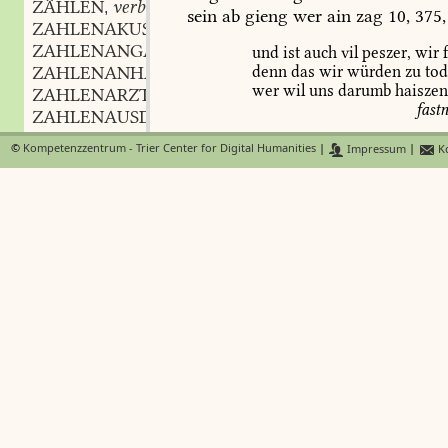
ZÄHLEN
verb.
,
sein
ab
gieng
wer
ain
zag
10,
375,
ZAHLENAKUSTIK
f.
,
ZAHLENANGABE
f.
,
und
ist
auch
vil
peszer,
wir
f
ZAHLENANHÄUFUNG
f.
denn
das
wir
würden
zu
to
,
wer
wil
uns
darumb
haisze
ZAHLENARZT
m.
,
fastn
ZAHLENAUSDRUCK
m.
,
ZAHLENBFGRIFF
m.
,
für
ein
warheit,
so
sag
ich,
d
©
Kompetenzzentrum - Trier Center for Digital Humanities
|
Impressum
|
Ko
ZAHLENBEISPIEL
n.
,
der
degen
über
drei
gut
spa
ZAHLENBENENNUNG
f.
,
nit
het.
damit
der
teurlich
m
ZAHLENBESTIMMUNG
f.
wolt
haben
dasselb
grosze
s
,
gefangen
in
dem
holz
allein
ZAHLENBEZEICHNUNG
f.
,
darbei
ein
ieder
denken
ma
ZAHLENBRUCH
m.
,
ob
sich
der
gleichen
sach
ei
ZAHLENDE
n.
,
het
dürfen
zu
tun
understan
ZAHLENDUNG
f.
,
Teuerdank
19,
78,
s.
47
G
ZAHLENEBENE
f.
,
ZAHLENELEMENT
n.
,
das
allen
zagen
vor
jm
graus
ZAHLENFIGUR
f.
a
,
J.
v.
Schwartzenberg
153
(
k
ZAHLENFOLGE
f.
,
vil
ander
zagen
leyden
spot
ZAHLENGEBÄUDE
n.
,
d
153
;
ZAHLENGEBIET
n.
,
in
diesem
sinne
und
gebrauche
ist
ZAHLENGEDÄCHTNIS
n.
,