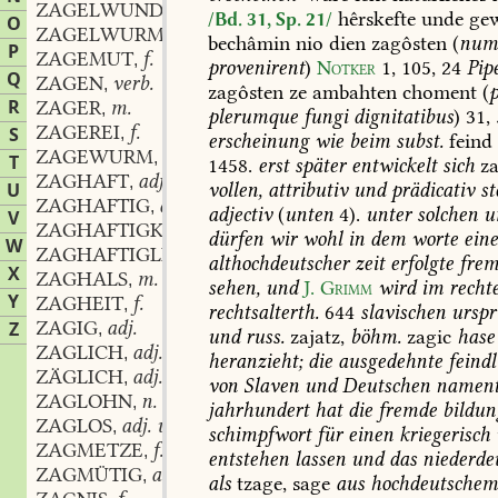
ZAGELWUNDE
f.;
,
hêrskefte
unde
gew
/Bd. 31, Sp. 21/
O
ZAGELWURM
m.
,
bechâmin
nio
dien
zagôsten
(
num
P
ZAGEMUT
f.
,
provenirent
)
Notker
1,
105,
24
Pip
Q
ZAGEN
verb.
,
zagôsten
ze
ambahten
choment
(
R
ZAGER
m.
,
plerumque
fungi
dignitatibus
)
31,
ZAGEREI
f.
S
,
erscheinung
wie
beim
subst.
feind
ZAGEWURM
m.
,
T
1458.
erst
später
entwickelt
sich
z
ZAGHAFT
adj. und adv.
,
vollen,
attributiv
und
prädicativ
st
U
ZAGHAFTIG
adj.
,
adjectiv
(
unten
4).
unter
solchen
u
V
ZAGHAFTIGKEIT
f.
,
dürfen
wir
wohl
in
dem
worte
ein
W
ZAGHAFTIGLICH
adv.
,
althochdeutscher
zeit
erfolgte
frem
X
ZAGHALS
m.
,
sehen,
und
J.
Grimm
wird
im
recht
Y
ZAGHEIT
f.
,
rechtsalterth.
644
slavischen
urspr
ZAGIG
adj.
Z
,
und
russ.
zajatz,
böhm.
zagic
hase
ZAGLICH
adj. u. adv.
,
heranzieht;
die
ausgedehnte
feindl
ZÄGLICH
adj. u. adv.
,
von
Slaven
und
Deutschen
nament
ZAGLOHN
n.
,
jahrhundert
hat
die
fremde
bildun
ZAGLOS
adj. und adv.
,
schimpfwort
für
einen
kriegerisch
ZAGMETZE
f.
,
entstehen
lassen
und
das
niederde
ZAGMÜTIG
adj. und adv.
,
als
tzage,
sage
aus
hochdeutsche